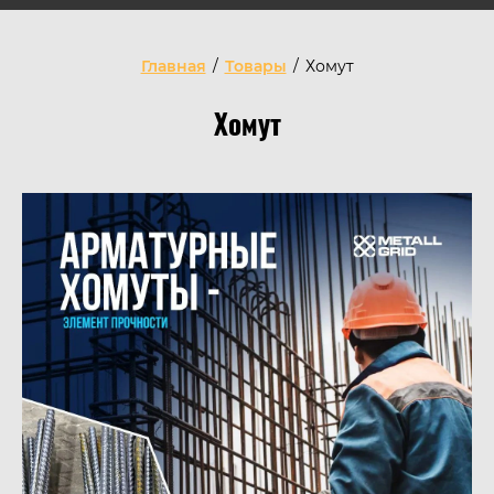
Главная
/
Товары
/
Хомут
Хомут